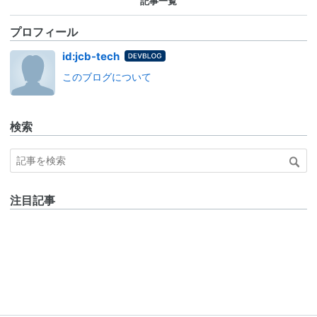
記事一覧
プロフィール
はてな
id:jcb-tech
ブログ
このブログについて
for
DevBlo
g
検索
注目記事